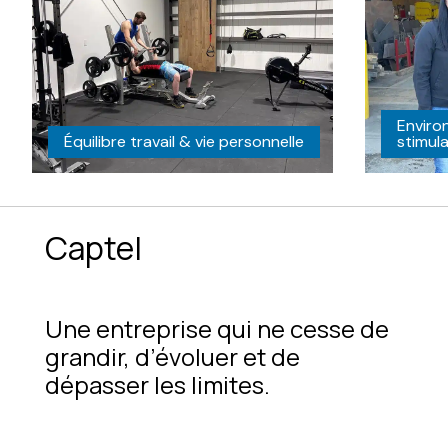
Enviro
Équilibre travail & vie personnelle
stimul
Captel
Une entreprise qui ne cesse de
grandir, d’évoluer et de
dépasser les limites.